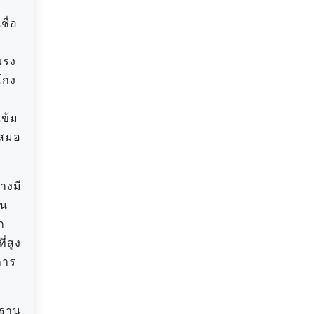
ื่อ
แรง
โกง
เข้ม
เสมอ
างมี
่น
ก
่สูง
การ
รฐาน