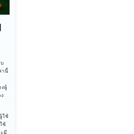
ย
ับ
านี้
ผู้
าง
้ใช้
ใช้
ะมี