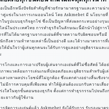
เป็นอีกหนึ่งปัจจัยสำคัญที่ช่วยรักษามาตรฐานและความน่าเช
าคู่แข่งในวงการเกมออนไลน์ โดย Askmebet มี นโยบายที่
กในรูปแบบธุรกิจลูกโซ่ ซึ่งเป็นปัญหาที่ส่งผลกระทบอย่างรุน
อนไลน์ในประเทศไทย การทำธุรกิจในลักษณะนี้มักนำไปสู่การ
การที่ไม่ได้มาตรฐานจากเอเย่นต์ที่ขาดความรับผิดชอบหรือมี
กถึงความท้าทายเหล่านี้เป็นอย่างดี และได้วางมาตรการที่
ให้มั่นใจว่าผู้เล่นทุกคนจะได้รับการดูแลอย่างยุติธรรมและ
ม
กงและการเอาเปรียบผู้เล่นจากเอเย่นต์ที่ไม่ซื่อสัตย์ ได้อย่
งสภาพแวดล้อมการเล่นเกมที่ปลอดภัยและยุติธรรมสำหรับผู้เล
สวงหาผลประโยชน์ที่ไม่ถูกต้อง ซึ่งแตกต่างอย่างสิ้นเชิงจา
ม่มีการควบคุมที่เพียงพอ ทำให้ผู้เล่นต้องแบกรับความเสี่ยงที
่งใสในทุกขั้นตอนของธุรกิจ ตั้งแต่การทำธุรกรรมไปจนถึง
ยะยาวกับผู้ใช้งาน
รจัดการเอเย่นต์แล้ว Askmebet ยังได้รับการ รับรองมาต