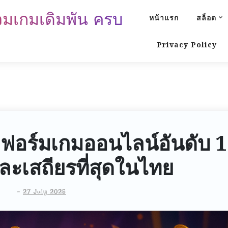
วมเกมเดิมพัน ครบ
หน้าแรก
สล็อต
Privacy Policy
ร์มเกมออนไลน์อันดับ 1 ท
ะเสถียรที่สุดในไทย
-
27 July 2025