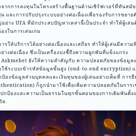
าจากการลงทุนในโครงสร้างพื้นฐานด้านเซิร์ฟเวอร์ที่ทันสมัย
ุ่น และการปรับปรุงระบบอย่างต่อเนื่องเพื่อรองรับการขยายต
่อย่าง UFA ที่มักประสบปัญหาเหล่านี้เป็นประจำ ทำให้ผู้เล่น
ื่องในการเล่นเกม
ห้บริการได้อย่างต่อเนื่องและเสถียร ทำให้ผู้เล่นมีความพ
ต่อเนื่อง ซึ่งเป็นเครื่องบ่งชี้ถึงความผูกพันที่แข็งแกร่ง
ี้ Askmebet ยังให้ความสำคัญกับ ความปลอดภัยของข้อมูล
ใช้ระบบเข้ารหัสข้อมูลขั้นสูง (end-to-end encryption) แ
ป้องข้อมูลส่วนบุคคลและเงินทุนของผู้เล่นอย่างเต็มที่ การยื
hentication) ก็ถูกนำมาใช้เพื่อเพิ่มความปลอดภัยในการเข
ับการปกป้องและความเป็นธรรมในทุกขั้นตอนของการเดิมพันตั้งแ
ัล.