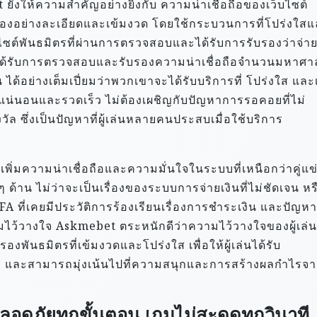
งให้ความสำคัญอย่างยิ่งกับ ความน่าเชื่อถือของเว็บไซต์
องอย่างละเอียดและเข้มงวด โดยใช้กระบวนการที่โปร่งใส
ไซต์พันธมิตรที่ผ่านการตรวจสอบและได้รับการรับรองว่าจ่าย
ี่ได้รับการตรวจสอบและรับรองความน่าเชื่อถือจำนวนมหาศา
เล่น ได้อย่างเต็มเปี่ยมว่าพวกเขาจะได้รับบริการที่ โปร่งใส และเ
างแน่นอนและรวดเร็ว ไม่ต้องเผชิญกับปัญหาการรอคอยที่ไม่
วัล ซึ่งเป็นปัญหาที่ผู้เล่นหลายคนประสบเมื่อใช้บริการ
ิ่มความน่าเชื่อถือและความมั่นใจในระบบที่เหนือกว่าคู่แข
้าน ไม่ว่าจะเป็นเรื่องของระบบการจ่ายเงินที่ไม่ชัดเจน หร
 UFA ที่เคยมีประวัติการร้องเรียนเรื่องการชำระเงิน และปัญหา
ดความไว้วางใจ Askmebet ตระหนักดีว่าความไว้วางใจของผู้เล่น
รองพันธมิตรที่เข้มงวดและโปร่งใส เพื่อให้ผู้เล่นได้รับ
วล และสามารถมุ่งเน้นไปที่ความสนุกและการสร้างผลกำไรจ
ดภัยทุกขั้นตอน เกมไม่สะดุดทุกวินาที