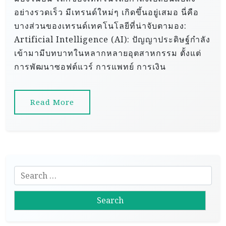
อย่างรวดเร็ว มีเทรนด์ใหม่ๆ เกิดขึ้นอยู่เสมอ นี่คือ
บางส่วนของเทรนด์เทคโนโลยีที่น่าจับตามอง:
Artificial Intelligence (AI): ปัญญาประดิษฐ์กำลัง
เข้ามามีบทบาทในหลากหลายอุตสาหกรรม ตั้งแต่
การพัฒนาซอฟต์แวร์ การแพทย์ การเงิน
Read More
S
e
a
r