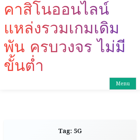
คาสิโนออนไลน์
S
k
i
แหล่งรวมเกมเดิม
p
t
พัน ครบวงจร ไม่มี
o
c
ขั้นต่ำ
o
n
t
Menu
e
n
t
Tag:
5G