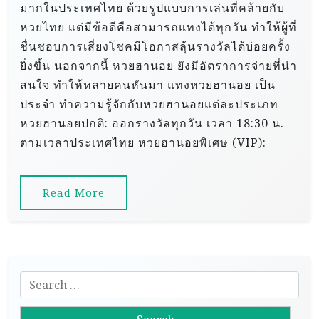
มากในประเทศไทย ด้วยรูปแบบการเล่นที่คล้ายกับ
หวยไทย แต่มีข้อดีคือสามารถแทงได้ทุกวัน ทำให้ผู้ที่
ชื่นชอบการเสี่ยงโชคมีโอกาสลุ้นรางวัลได้บ่อยครั้ง
ยิ่งขึ้น นอกจากนี้ หวยฮานอย ยังมีอัตราการจ่ายที่น่า
สนใจ ทำให้หลายคนหันมา แทงหวยฮานอย เป็น
ประจำ ทำความรู้จักกับหวยฮานอยแต่ละประเภท
หวยฮานอยปกติ: ออกรางวัลทุกวัน เวลา 18:30 น.
ตามเวลาประเทศไทย หวยฮานอยพิเศษ (VIP):
Read More
S
e
a