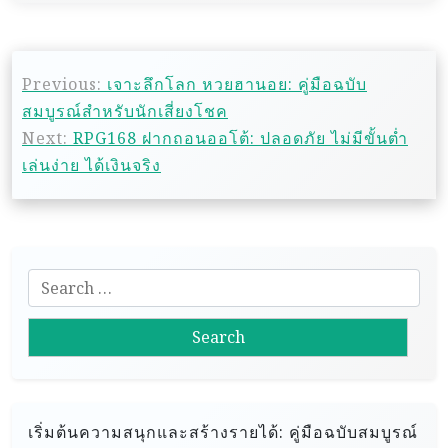
P
Previous:
เจาะลึกโลก หวยฮานอย: คู่มือฉบับ
o
สมบูรณ์สำหรับนักเสี่ยงโชค
s
Next:
RPG168 ฝากถอนออโต้: ปลอดภัย ไม่มีขั้นต่ำ
t
เล่นง่าย ได้เงินจริง
n
a
v
S
i
e
g
a
a
r
t
c
h
i
เริ่มต้นความสนุกและสร้างรายได้: คู่มือฉบับสมบูรณ์
f