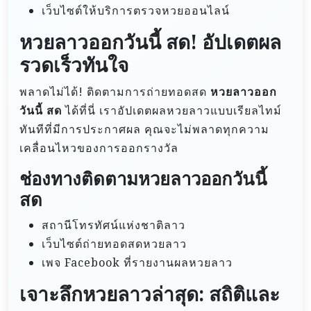
เว็บไซต์ให้บริการตรวจหวยออนไลน์
หวยลาวออกวันนี้ สด! อัปเดตผล
รวดเร็วทันใจ
พลาดไม่ได้! ติดตามการถ่ายทอดสด
หวยลาวออก
วันนี้ สด
ได้ที่นี่ เราอัปเดตผลหวยลาวแบบเรียลไทม์
ทันทีที่มีการประกาศผล คุณจะไม่พลาดทุกความ
เคลื่อนไหวของการออกรางวัล
ช่องทางติดตามหวยลาวออกวันนี้
สด
สถานีโทรทัศน์แห่งชาติลาว
เว็บไซต์ถ่ายทอดสดหวยลาว
เพจ Facebook ที่รายงานผลหวยลาว
เจาะลึกหวยลาวล่าสุด: สถิติและ